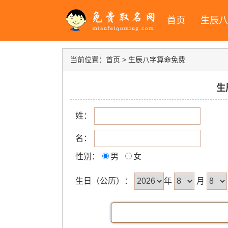
首页
生辰八
当前位置：
首页
> 生辰八字算命免费
生
姓：
名：
性别：
男
女
生日（公历）：
年
月