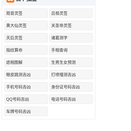
观音灵签
吕祖灵签
黄大仙灵签
关圣帝灵签
天后灵签
诸葛测字
指纹算命
手相查询
痣相图解
生男生女预测
眼皮跳测吉凶
打喷嚏测吉凶
手机号码吉凶
身份证号码吉凶
QQ号码吉凶
电话号码吉凶
车牌号码吉凶