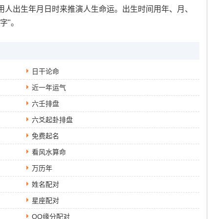
用人出生年月日时来推演人生命运。出生时间用年、月、
字"。
日干论命
近一年运气
六壬排盘
六爻起卦排盘
免费起名
看风水算命
万历年
姓名配对
星座配对
QQ缘分配对