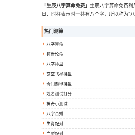
「生辰八字算命免费」
生辰八字算命免费利
日、时柱表示时一共有八个字，所以称为"八
热门测算
八字算命
称骨论命
八字排盘
玄空飞星排盘
奇门遁甲排盘
姓名测试打分
神奇小测试
八字合婚
生肖配对
血型配对