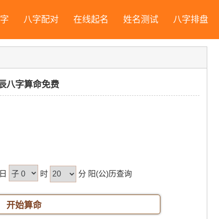
字
八字配对
在线起名
姓名测试
八字排盘
辰八字算命免费
日
时
分
阳(公)历查询
开始算命