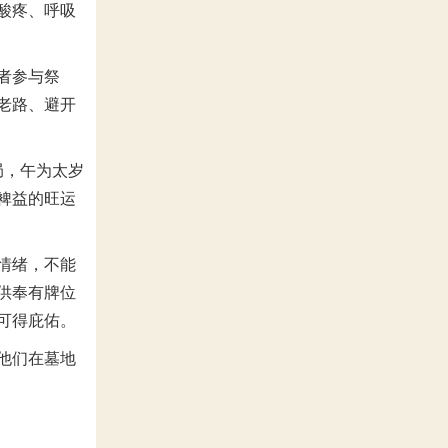
酸疼、呼吸
者参与祭
老路、避开
局，午为太岁
裨益的旺运
情绪，不能
供奉有牌位
可得庇佑。
他们在墓地