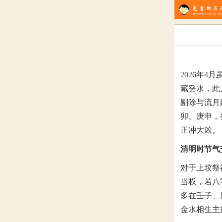
2026年
藏癸水，此
剔除与流月
卯、庚申，
正冲大凶。
清明时节气
对于上坟祭
当权，若八
多在壬子、
金水相生主