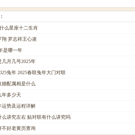
：
是什么星座十二生肖
罗翔 罗志祥王心凌
辰年是哪一年
几月几号2025年
025兔年 2025春联兔年大门对联
佳婚配属相是什么
什么年多少天
5年运势及运程详解
什么讲究左右 贴对联有什么讲究吗
好不好老黄历查询