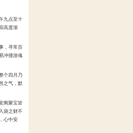
午九点至十
阳高度渐
事，寻常百
易冲撞游魂
整个四月乃
然之气，默
安阁聚宝皆
入袋之财不
，心中安