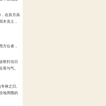
禄，在辰月虽
因木克土，
西方位者，
故祭扫当日
反害与气。
为专禄之日。
坟地周围的