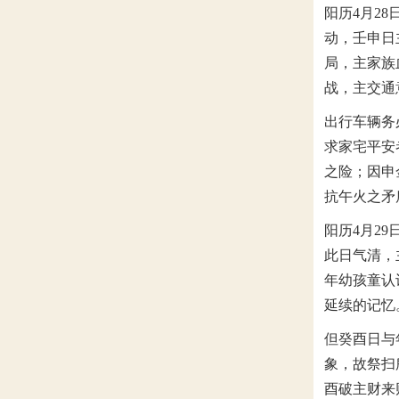
阳历4月2
动，壬申日
局，主家族
战，主交通
出行车辆务
求家宅平安
之险；因申
抗午火之矛
阳历4月2
此日气清，
年幼孩童认
延续的记忆
但癸酉日与
象，故祭扫
酉破主财来