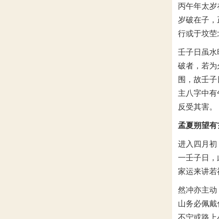
丙午年太岁
岁破在子，
行或于坟茔
壬子日虽水
破者，若为
围，故壬子
主八字中有
反受其害。
孟夏朔望有
进入四月初
一壬子日，
家运来讲若
然冲亦主动
山务必佩戴
不宁或路上