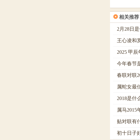
❂
相关推荐
2月28日
王心凌和
2025 甲
今年春节是
春联对联2
属蛇女最
2018是
属马201
贴对联有
初十日子