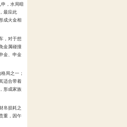
见申，水局暗
，最应此
形成火金相
车，对于想
免金属碰撞
申金、申金
的格局之一；
其适合带着
，形成家族
财帛损耗之
贵重，因午