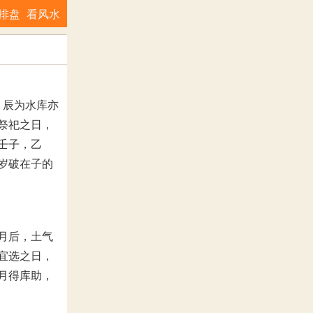
排盘
看风水
，辰为水库亦
祭祀之日，
壬子，乙
岁破在子的
月后，土气
宜选之日，
月得库助，