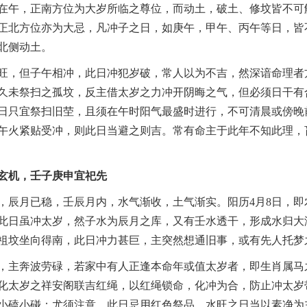
在午，正南方位为大岁所临之尊位，而动土，破土、修坟皆不可
正北方位亦为大忌，凡冲子之日，如庚午，甲午、丙午等日，皆
北侧动土。
旺，但子午相冲，此日冲犯岁破，常人以为不吉，然深谙命理者
久未祭扫之孤坟，反主借太岁之力冲开阴晦之气，但必须日干有
日只宜祭扫旧茔，且须在午时阳气最盛时进行，不可清晨或傍晚
午火紧贴受冲，则此日当避之则吉。常有命主于此年不知此理，
玄机，壬子庚申宜祀先
，辰月已稳，壬辰月内，水气渐收，土气渐实。阳历4月8日，即
此日虽冲太岁，然子水为辰月之库，又有壬水透干，形成水归大
祖坟坐向得南，此日冲力甚巨，主突然想通旧事，或有先人托梦
，主奔波劳碌，若家中有人正逢本命年或值太岁者，即生肖属马
化太岁之祥安阁联吉红绳，以红绳锁命，化冲为合，防止冲太岁
小磕小碰；尤须注意，此日忌用红色祭品，水旺之日当以素净为