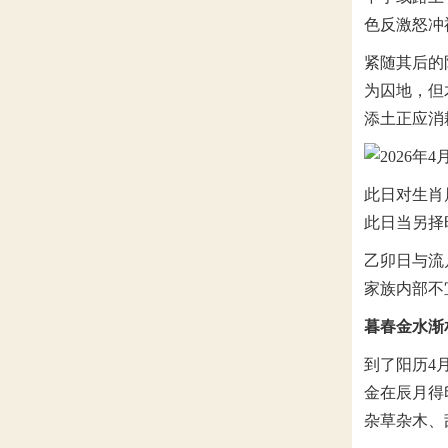
色反激怒冲
紧随其后的
为囚地，但
添土正应消
此日对生肖
此日当另择
乙卯日与流
家族内部不
暮春金水渐
到了阳历4
金在辰月得
杂草杂木、