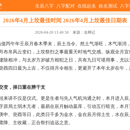
生辰八字
八字配对
在线起名
姓名测试
八字
2026年4月上坟最佳时间 2026年4月上坟最佳日期表
2026-04-20 13:49:50 来源：名网记
4月虽值丙午年壬辰月春木季末，辰土当令。然土气渐旺，木气渐消
月布帛风云变幻，上坟祭扫之事最重天时地气交感。纵观全月宜
建除相冲，与太岁方岁破方相犯之日，共有九日可堪用事，尤以
癸酉四日最为上吉，不仅得月令相生，更避开了本年太岁在午，
交变，择日重在辨干支
祖来讲不仅是仪式。更是生者与先人气机沟通之时，本月进入辰
字原局土弱木亢者，最易在辰月触动墓库，引动五行暗克，本月
庚申、癸酉等日，此类日干多为金水，金在辰月得土生，水在辰
肃降、主收藏，正合祭扫追远之意。