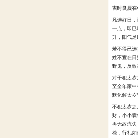
吉时良辰在
凡选好日，
一点，即巳
升，阳气足
若不得已选
姓不宜在日
野鬼，反致
对于犯太岁
至全年家中
默化解太岁
不犯太岁之
财，小小囊
再无故流失
稳，行礼如