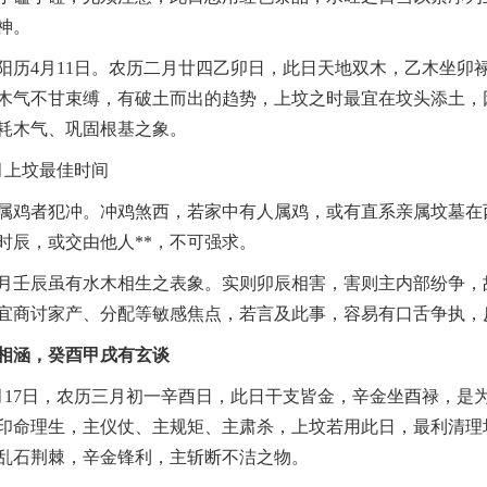
神。
阳历4月11日。农历二月廿四乙卯日，此日天地双木，乙木坐卯
木气不甘束缚，有破土而出的趋势，上坟之时最宜在坟头添土，
耗木气、巩固根基之象。
属鸡者犯冲。冲鸡煞西，若家中有人属鸡，或有直系亲属坟墓在
时辰，或交由他人**，不可强求。
月壬辰虽有水木相生之表象。实则卯辰相害，害则主内部纷争，
宜商讨家产、分配等敏感焦点，若言及此事，容易有口舌争执，
相涵，癸酉甲戌有玄谈
月17日，农历三月初一辛酉日，此日干支皆金，辛金坐酉禄，是
印命理生，主仪仗、主规矩、主肃杀，上坟若用此日，最利清理
乱石荆棘，辛金锋利，主斩断不洁之物。