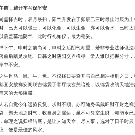
午前，避开车马保平安
尚需择吉时，辰月祭扫，阳气升发在于卯辰巳三时最佳时辰为上
时；巳火可以暖土，可以化金，可以生金，亦可以合水。巳时太
以覆盖墓地阴气，此时行礼如仪，最为稳妥。
择下午。申时之前尚可，申时之后阴气渐重，若非专业法师做法
落前后踏足坟地，日暮之时阴阳交界模糊，常人难以把握分寸，
家中不安。
之生肖马、鼠、牛、兔。不仅择日要避开与自己相冲相刑之日，
都宜安放祥安阁联吉锦袋于客厅或玄关暗处，以锦袋收纳天地浩
带来的无形阻滞。
人若自觉今年运势反复、求财不顺。亦可随身佩戴旺财守财之祥
袋，聚天地之财气，收自身之漏运，虽不可凭空生财，却能令已
，命理之说归根结底，是让人知天命、尽人事，选对了日子时辰
仪，便是最佳的风水。