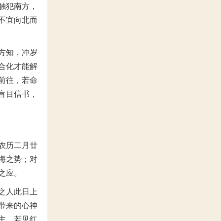
触犯南方，
不宜向北而
方知，冲岁
合化才能解
前往，若命
盲目信书，
农历二月廿
海之势；对
之应。
之人此日上
带来的心神
主，若见红