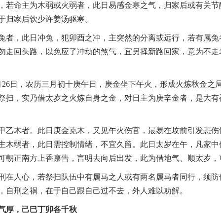
，若命主为木弱或火弱者，此日易感金寒之气，归家后或有关节
于归家后饮少许姜汤驱寒。
兔者，此日冲兔，犯卯酉之冲，主突然的分离或远行，若有属兔
勿走回头路，以免应了冲动的煞气，宜另择新路回家，意为不走
月26日，农历三月初十庚午日，庚金坐下午火，形成火炼秋金之
祭扫，实乃借太岁之火炼自身之金，对日主为庚辛金者，是大有
甲乙木者。此日庚金克木，又见午火伤官，最易在坟前引发悲伤
主木弱者，此日需控制情绪，不宜久留。此日太岁在午，凡家中
可朝正南方上香禀告，言明去向后出发，此为借地气、顺太岁，
刑在人心，若祭扫队伍中有属马之人或有两名属马者同行，须防
，自刑之祸，在于自己跟自己过不去，外人难以劝解。
气厚，己巳丁卯各千秋