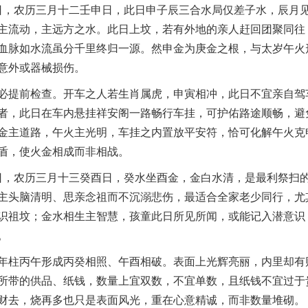
8日，农历三月十二壬申日，此日申子辰三合水局仅差子水，辰月
主流动，主远方之水。此日上坟，若有外地的亲人赶回团聚同往
血脉如水流虽分千里终归一源。然申金为庚金之根，与太岁午火
意外或器械损伤。
必提前检查。开车之人若生肖属虎，申寅相冲，此日不宜亲自驾
者，此日在车内悬挂祥安阁一路畅行车挂，可护佑路途顺畅，避
金主道路，午火主光明，车挂之内置放平安符，恰可化解午火克
盾，使火金相成而非相战。
9日，农历三月十三癸酉日，癸水坐酉金，金白水清，是最利祭扫
主头脑清明、思亲念祖而不沉溺悲伤，最适合全家老少同行，尤
识祖坟；金水相生主智慧，孩童此日所见所闻，或能记入潜意识
。
年柱丙午形成丙癸相照、午酉相破。表面上光辉亮丽，内里却有
所带的供品、纸钱，数量上宜双数，不宜单数，且纸钱不宜过于
财去，烧再多也只是表面风光，重在心意精诚，而非数量堆砌。