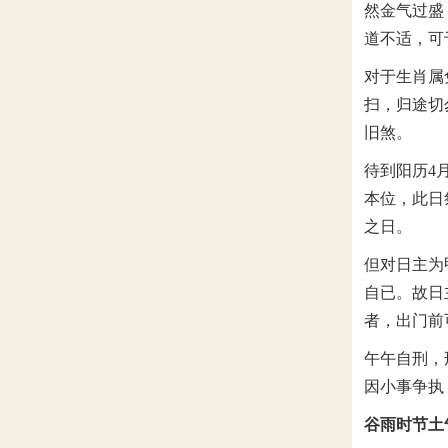
然金气过盛
道不适，可
对于生肖属
扫，归途切
旧煞。
待到阳历4
本位，此日
之日。
但对日主为
自已。故日
者，出门前
午午自刑，
因小事争执
谷雨时节土