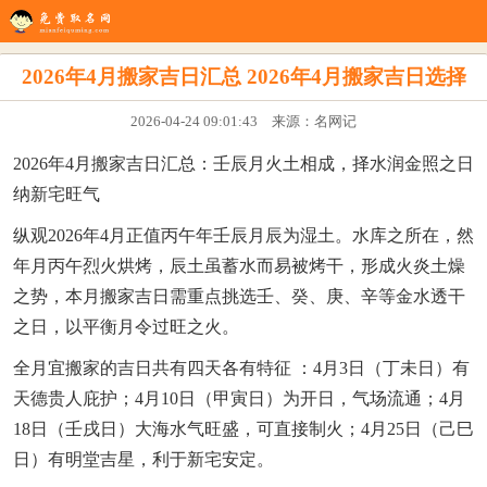
生辰八字
八字配对
在线起名
姓名测试
八字排盘
看风水
2026年4月搬家吉日汇总 2026年4月搬家吉日选择
2026-04-24 09:01:43 来源：名网记
2026年4月搬家吉日汇总：壬辰月火土相成，择水润金照之日
纳新宅旺气
纵观2026年4月正值丙午年壬辰月辰为湿土。水库之所在，然
年月丙午烈火烘烤，辰土虽蓄水而易被烤干，形成火炎土燥
之势，本月搬家吉日需重点挑选壬、癸、庚、辛等金水透干
之日，以平衡月令过旺之火。
全月宜搬家的吉日共有四天各有特征 ：4月3日（丁未日）有
天德贵人庇护；4月10日（甲寅日）为开日，气场流通；4月
18日（壬戌日）大海水气旺盛，可直接制火；4月25日（己巳
日）有明堂吉星，利于新宅安定。