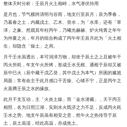
整体天时分析：壬辰月火土相峙，水气潜伏待用
是月也，节气横跨清明与谷雨，地支行至辰月；辰为季春，
乃暮春之土，内藏戊土、乙木、癸水，为「水库」还有「草
泽」之象。然观其年柱丙午，乃曦光赫赫、炉火纯青之年午
为仲夏之火，年月的组合构成了丙午年壬辰月此为「火土相
生」却隐含「燥土」之局。
月干壬水虽透出，本可润泽万物，却坐于辰土之上且被年干
丙火所耗，年支午火所烤，形成壬水无根、通根于辰却又被
辰中巳火（辰中藏干戊乙癸，其中戊土为本气）所困的尴尬
局面；常有命主于此月感口干舌燥、心绪不宁，正是丙午之
火蒸腾壬辰之水的缘故。
此月干支互动，主「火炎土燥」而「金水潜藏」，天干丙壬
相照，名为日照江湖，实则水火既济之力不足，反成丙火耗
壬水之势。地支午辰虽有相安之意，然午火之热传导于辰
土，辰土虽湿，经此高温，亦成焦土。