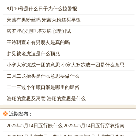
第一吉日：2026年4月3日，星期五，农历二月十六
8月10号是什么日子为什么拉警报
是日干支：丙午年辛卯月丁未日
宋茜有男粉丝吗 宋茜为粉丝买早饭
（注：虽节气已过清明。但该日仍在辛卯月内，阳历4月4日
塔罗牌心理师 塔罗牌心理测试
清明后才换壬辰月故此日仍属卯月。然年支午火仍在，丁火
王诗玥宣布有男朋友是真的吗
亦旺，故分析仍需结合年柱；）。
梦见被老虎追是什么预兆
日柱分析：丁未日，丁火为灯烛之光，未土为花园之土，亦
为木库；丁火生于卯月卯木生火，火气渐升，丁火虽有柔
小寒大寒冻成一团的意思 小寒大寒冻成一团是什么意思
光，然年上丙火夺光，丁未组合自带燥气。然妙在未土与年
二月二龙抬头是什么意思要做什么
支午火虽有午未合，合而成太阳，光辉太盛，需有物以降
二十三过小年顺口溜是哪里的民俗
之，此日「宜移徙、入宅」已标注于黄历之中。
浩翔的意思及寓意 浩翔的意思是什么
神煞加持：值神为「天德」。此为极吉之神，主贵人扶助，
化险为夷，百事皆宜。建除十二神为「定日」，定者，不动
❂
近期发布：
也，主安稳、平静，虽搬家为动，但动后能迅速安定下来，
正合「动中求静」之需。
2025年5月14日五行缺什么 2025年5月14日五行穿衣指南