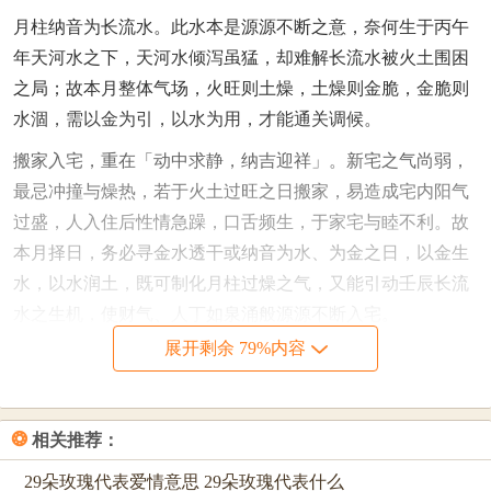
月柱纳音为长流水。此水本是源源不断之意，奈何生于丙午
年天河水之下，天河水倾泻虽猛，却难解长流水被火土围困
之局；故本月整体气场，火旺则土燥，土燥则金脆，金脆则
水涸，需以金为引，以水为用，才能通关调候。
搬家入宅，重在「动中求静，纳吉迎祥」。新宅之气尚弱，
最忌冲撞与燥热，若于火土过旺之日搬家，易造成宅内阳气
过盛，人入住后性情急躁，口舌频生，于家宅与睦不利。故
本月择日，务必寻金水透干或纳音为水、为金之日，以金生
水，以水润土，既可制化月柱过燥之气，又能引动壬辰长流
水之生机，使财气、人丁如泉涌般源源不断入宅。
展开剩余 79%内容
吉日详细说明（搬家入宅）
以下所选吉日，皆遵循吉神当值、五行平衡、无刑冲破害之
原则，并针对本月火土过旺的特殊情况，重点挑选有金水调
❂
相关推荐：
与之日。
29朵玫瑰代表爱情意思 29朵玫瑰代表什么