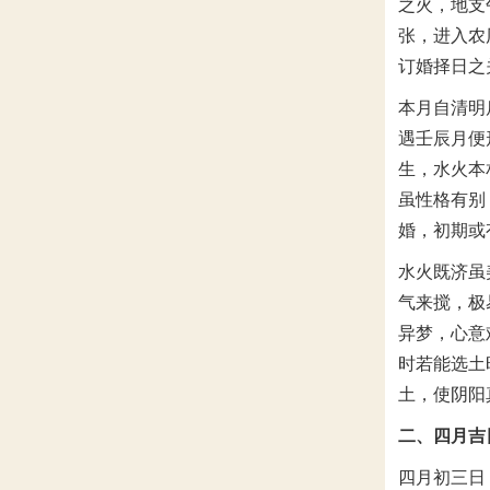
之火，地支
张，进入农
订婚择日之
本月自清明
遇壬辰月便
生，水火本
虽性格有别
婚，初期或
水火既济虽
气来搅，极
异梦，心意
时若能选土
土，使阴阳
二、四月吉
四月初三日