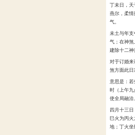
丁未日，天
燕尔，柔情
气。
未土与年支
气；在神煞
建除十二神
对于订婚来
煞方面此日
意思是：若
时（上午九
使全局融洽
四月十三日
巳火为丙火
地；丁火坐