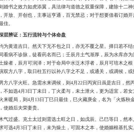
则婚书之效力如虎添翼，具法律与道德之双重保障，建除十二神
，开放、开创也，主事运亨通，百无禁忌；对于想要借着订婚开
最佳。
深层辨证：五行流转与个体命盘
均为黄道吉日。然天下无不包之日，亦无不覆之星。择日若不结
同看病不诊脉，徒看药名而已；壬辰月土气渐厚，辰为水库亦为
土燥者，辰月可润泽；对于命局中水泛木浮者，辰月可培木之根
演双方八字，取日柱五行以补八字之不足，或通关，或调候，或
男方八字火旺。急需水来调候，则4月22日丙寅日虽是吉日，然
，不如选4月3日丁未日，丁火柔与，未土泄火，更为适宜，若女
火来暖局，则4月13日丁巳日最佳，巳火藏庚金，名为「火炼秋
，使婚后夫荣妻贵。
木气过盛。克土太过则需选土旺之日，如戊辰、己巳等日，然本
求可选4月3日丁未日，未为燥土，可固木之本，使婚姻根基扎实