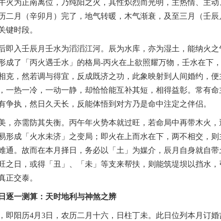
午火为正南离位，乃纯阳之火，其性炽烈而光明，主热情、主动
历二月（辛卯月）完了，地气转暖，木气渐衰，及至三月（壬辰
关键时段。
后即入壬辰月壬水为滔滔江河。辰为水库，亦为湿土，能纳火之
形成了「丙火遇壬水」的格局-丙火在上欲照耀万物，壬水在下
相克，然若调与得宜，反成既济之功，此象映射到人间婚约，便
，一热一冷，一动一静，却恰恰能互补其短，相得益彰。常有命
有争执，然日久天长，反能体悟到对方乃是命中注定之伴侣。
美，亦需防其失衡。丙午年火势本就过旺，若命局中再带木火，
易形成「火水未济」之变局；即火在上而水在下，两不相交，则
难通。故而在本月择日，务必以「土」为媒介，辰月自身就自带
旺之日，或得「丑」、「未」等支来帮扶，则能筑堤坝以挡水，
真正交泰。
日逐一测算：天时地利与神煞之辨
，即阳历4月3日，农历二月十六，日柱丁未。此日位列本月订婚