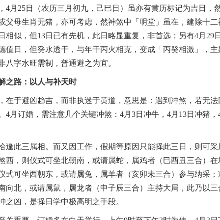
，4月25日（农历三月初九，己巳日）虽亦有黄历标记为吉日，
或父母生肖无猪，亦可考虑，然神煞中「明堂」虽在，建除十二
3日相似，但13日已有先机，此日略显重复，非首选；另有4月29
德值日，但癸水透干，与年干丙火相克，变成「丙癸相激」，主
非八字水旺需制，普通避之为宜。
解之路：以人与补天时
，在于避凶趋吉，而非执迷于黄道，意思是：遇到冲煞，若无法
。4月订婚，需注意几个关键冲煞：4月3日冲牛，4月13日冲猪，4
恰逢此三属相。而又因工作，假期等原因只能择此三日，则可采
煞西，则仪式可坐北朝南，或请属蛇，属鸡者（巳酉丑三合）在
仪式可坐西朝东，或请属兔，属羊者（亥卯未三合）参与纳采；
南向北，或请属鼠，属龙者（申子辰三合）主持大局，此乃以三
冲之凶，是择日学中极高明之手段。