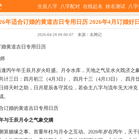
生辰八字
八字配对
在线起名
姓名测试
八字
026年适合订婚的黄道吉日专用日历 2026年4月订婚好
2026-04-28 09:00:07 来源：名网记
月订婚黄道吉日专用日历
理师
4月适逢丙午年壬辰月岁火旺盛。月令水库，天地之气呈水火既济之
共计三日：四月初三（4月3日）、四月十三（4月13日）、四月廿
日得天时之助，日月星辰各守其位，若命主八字与流年无大冲克
成。
年与壬辰月令之气象交媾
测算姻缘之事。首重年柱与月令之互动。2026年岁在丙午，天干