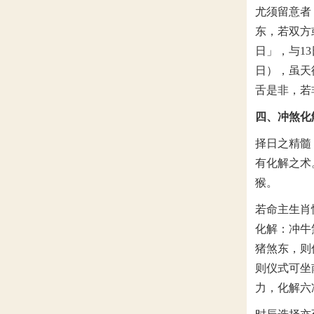
尤须留意者
东，若双方
日」，与1
日），虽天
舌是非，若
四、冲煞化
择日之精髓
有化解之术
猴。
若命主生肖
化解：冲牛
猪煞东，则
则仪式可坐
力，化解六