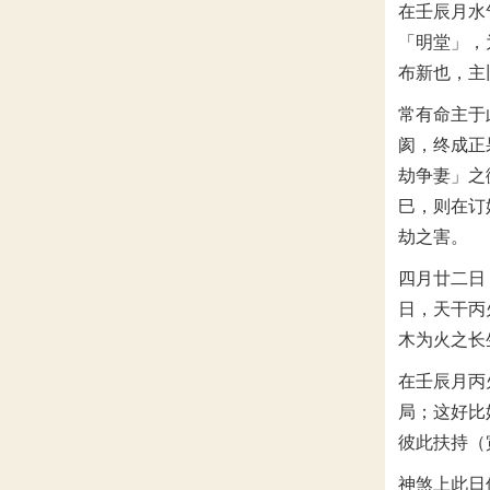
在壬辰月水
「明堂」，
布新也，主
常有命主于
阂，终成正
劫争妻」之
巳，则在订
劫之害。
四月廿二日
日，天干丙
木为火之长
在壬辰月丙
局；这好比
彼此扶持（
神煞上此日