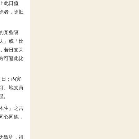
上此日值
除者，除旧
的某些隔
夫」或「比
，若日支为
方可避此比
之日；丙寅
可。地支寅
显。
木生」之吉
同心同德，
为盟约，得