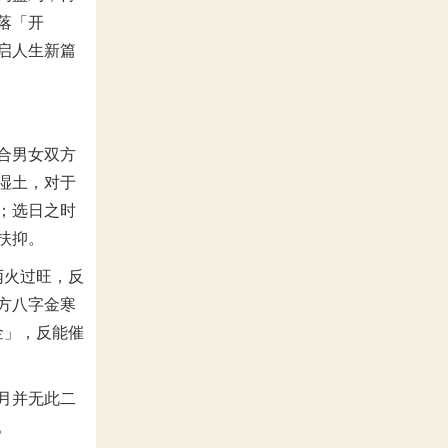
落「开
启人生新篇
合男女双方
湿土，对于
；选日之时
扶抑。
丙火过旺，反
方八字金寒
金」，反能催
月并无此二
。