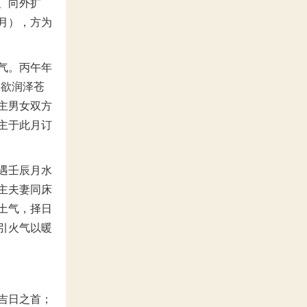
、向外扩
月），方为
气。丙午年
，欲润泽苍
主男女双方
主于此月订
遇壬辰月水
主夫妻同床
土气，择日
引火气以暖
吉日之首；