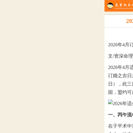
2
2026年4
文/资深命
2026年
订婚之吉日
日），此三
固，盟约可
一、丙午流
在子平术中