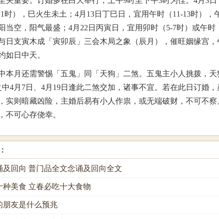
至关重要。订婚多在白天举行，上午9时至下午3时为佳。4月3日
11时），巳火生未土；4月13日丁巳日，宜用午时（11-13时），
当空，阳气最盛；4月22日丙寅日，宜用卯时（5-7时）或午时（1
与日支寅木成「寅卯辰」三会木局之象（辰月），催旺姻缘宫，
约如日中天。
中本月还需警惕「五鬼」同「天狗」二煞。五鬼主小人挑拨，天
之中4月7日、4月19日逢此二煞交加，诸事不宜。若在此日订婚
，实则暗藏凶险，主婚后易有小人作祟，或无端破财，不可不察
，不可心存侥幸。
：
诵及回向 普门品全文念诵及回向全文
十种美食 立春必吃十大食物
的朋友是什么预兆