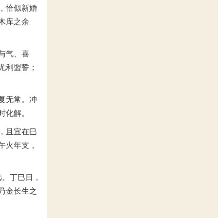
，恰似新婚
木库之余
与气、喜
尤利盟誓；
复无常。冲
时化解。
，且宜在巳
午火年支，
选。丁巳日，
乃金长生之