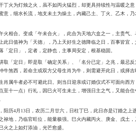
干丁火为灯烛之火，虽不如丙火猛烈，却更具持续性与温暖之意
蜜意，细水长流，地支未土为燥土，内藏己土、丁火、乙木，乃
午火相合。变成「午未合火」，此合为天地六盒之一，主贵气、
上此日值神为「天德」，乃上天好生之德降临之日，百事皆宜，
落「定日」，定者，定静也，主事局安定，根基稳固。
讲取「定日」即是取「确定关系」、「名分已定」之兆，最忌反
冲牛煞西，若命主或双方父母生肖为牛，则需避开此日，或择吉
生肖属牛者必不可避此日。则当日迎亲或订婚仪式不可面向西方
点至十一点）行礼，因巳火可生未土，增强日主之气，又能合住
。
，阳历4月13日，农历二月廿六，日柱丁巳，此日亦是订婚之上
之禄地，乃临官旺位，能量极强。巳火内藏丙火、庚金、戊土，
巳火之上如灯添油，光芒愈盛。