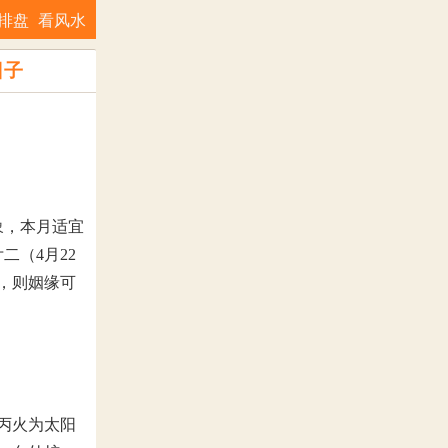
排盘
看风水
日子
象，本月适宜
二（4月22
，则姻缘可
丙火为太阳