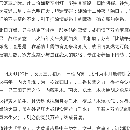
气笼罩之际。此日恰如暗室明灯，能照亮前路，扫除阴霾。神煞
为黄道吉星，主光明正大，坦途无碍；建除十二神落「除日」，
旧的不去新的不来，利于扫除情感路上的障碍，确立新的关系。
此日订婚。乃是结束了过往一段纠结的恋情，或扫清了双方家庭
果，然须留意，巳火与年支午火同为火，虽相助，亦有「比劫争
微兆，意思是：在感情上需防有竞争者介入，或旧情复燃之可能
婚前后数月双方应减少与过往恋人的联络，专注培养当下情感，
，阳历4月22日，农历三月初六，日柱丙寅，此日为本月最特殊
火与年干丙火并现，为「岁禄归日」，主得长辈之力，得社会认
生，乃三阳开泰之位，内藏甲木、丙火、戊土，木火通明之象尽
火得寅木长生。其势足以抗衡月令壬水，变成「木洩水气，火得
婚约之事，虽有外界压力或现实困难（壬水），但新人双方若能
寅木生火），则必能克服万难，终成眷属。
值神为「司命」。为黄道吉星中主契约、文书、官事者，订婚既