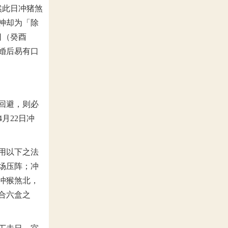
然此日冲猪煞
神却为「除
日（癸酉
婚后易有口
回避，则必
月22日冲
用以下之法
场压阵；冲
冲猴煞北，
合六盒之