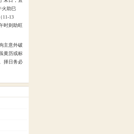
丁未日，宜
午火助巳
1-13
午时则助旺
狗主意外破
，虽黄历或标
。择日务必