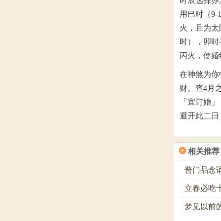
时辰选择亦
用巳时（9-
火，且为太阳
时），卯时
丙火，使婚
在神煞为你
财。查4月
「宜订婚」
避开此二日
❂
相关推荐
普门品念
立春必吃
梦见以前