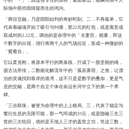
小的「一」，因这份专注的加持，重如泰山，能瞬间填平人
际场中那些因猜疑而生的鸿沟。
「两仪交融」乃是阴阳始判的奇妙时刻。二，不再孤单，它
代表着磁场开始了吸引与纠缠，那22元的红包，或是寓意成
双成对的2.22元，调动的是命理中的「夫妻宫」能量，即这
个数字的出现，强行将两个人的气场拉近，形成一种微妙的
「鸳鸯合」。
它以柔克刚，将原本平行的两条线，拧成了一股坚韧的绳，
据古法所传，二数能化解流年中的「孤辰寡宿」之煞，让漂
泊的灵魂找到靠岸的港湾，这不只是是数字的叠加，更是气
息的交融，是两个自立个体在命运长河中立下的第一个界
碑。
「三合联珠」被誉为命理中的上上格局。三，代表了稳定与
繁衍生息的无限可能，那一气呵成的33元，或是隐喻三生三
世的三次轮回，借的是天地人三才的盖世之功，凭这三数，