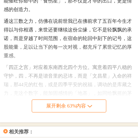
能催旺你命中的「食伤星」，那不仅是才华的出口，更是情
感的创造力。
通这三数之力，仿佛在说前世我已在佛前求了五百年今生才
得以与你相遇，来世还要继续这份尘缘，它不是轻飘飘的承
诺，而是穿越了时间范围，在宿命的轮回中刻下的记号，这
股能量，足以让当下的每一次对视，都充斥了累世记忆的厚
重感。
「四正之宫」对应着东南西北四个方位。寓意着四平八稳的
守护，四，不再是谐音里的忌讳，而是「文昌星」入命的祥
瑞，那44元的红包，或是四季平安的祝福，调动的是库藏之
力，充这个数字，能加固感情的「地基」，如同给飘摇的茅
屋加盖了四角的金顶，那它所到之处，邪祟不侵，小人难
展开剩余 63%内容
近，这不只是是对现实的期许，更是对未来的郑重加持，愿
你的四季，冷暖适宜，风雨无关，只有与煦的阳光普照。
「五福临门」乃是命理中「五黄」大煞被感化后的吉兆。
❂
相关推荐：