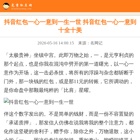
生辰八字
八字配对
在线起名
姓名测试
八字排盘
看风水
抖音红包一心一意到一生一世 抖音红包一心一意到
十全十美
2026-05-16 14:00:15 来源：名网记
「太极贵神」坐镇中宫。此即万物之始，一，是元亨利贞的
那个起点，也是你我在混沌中劈开的第一道曙光，以一心一
意作为开场，这一击必杀技，将所有的浮躁与杂念都斩断于
门外，那一块钱的红包，或是那11元的转账，它所调动的，
是你命盘中那颗最纯粹的「比肩」星曜。
伴这个数字发出的。不是简单的钱财，而是一份不容置疑的
「承诺质押」，那发信人仿佛在说我将我的整个注意力，都
化作这坚硬的舍利子，赠予你，除你之外，万物退散，这小