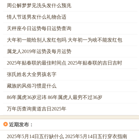
五，居于中位数，调与着阴阳，平衡着五行，那55元的红
周公解梦梦见洗头发什么预兆
包，如同五指攥拳，力量尽在掌心，或这个数字能唤醒沉睡
情人节送男友什么礼物合适
的「财帛星」，让它不仅为你带来财富，更带来因财富而生
的圆满。
天秤座今日运势每日运势查询
那它代表的「五福」，不只是是个人的安康，更是将长寿，
大年初一能给别人发红包吗 大年初一为啥不能发红包
富贵、康宁，好德、善终这五种人间极致的圆满，一并打包
属龙人2019年运势及每月运势
赠予，这种祝福，已经超越了物质的层面，直指灵魂深处的
2025年贴春联的最佳时间点 2025年贴春联的吉日吉时
安宁与妥帖。
张氏姓名大全男孩名字
「六爻相生」乃易经中最为顺遂的卦象。六，是顺，是滑，
是命运的河道被疏浚之后的通畅，这66元的红包，犹如一把
藏族的风俗习惯是什么
利剑，斩断流年里的「羊刃」同「飞刃」，基这个数字的律
86年属虎36岁忌讳 86年属虎人最穷不过36岁
动，能将人生路上的沟沟坎坎，都夷为平地。
万年历查询黄道吉日2025年
它预示着你的事业、情感、健康。都将如顺水行舟，一日千
里，由这个数字加持，仿佛人生从此被按下了快进键，所有
❂
近期发布：
的不顺与阻滞，都在这个吉祥的寓意前灰飞烟灭，只留下一
2025年5月14日五行缺什么 2025年5月14日五行穿衣指南